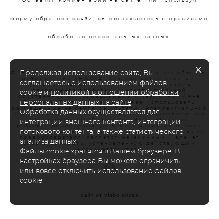
Оставляя комментарий на сайте или используя
форму обратной связи, вы соглашаетесь с правилами
обработки персональных данных.
Продолжая использование сайта, Вы
© SEWSVAITS| Исключительные права на все объекты,
размещенные SEWSVAITS, в том числе рисунки,
соглашаетесь с использованием файлов
изображения, фотографии, тексты, описания,
являющиеся объектами интеллектуальной
cookie и
политикой в отношении обработки
собственности, принадлежат ИП Наумкиной Анне
персональных данных на сайте
.
Львовне. Третьи лица не вправе использовать
размещенные на сайте результаты интеллектуальной
Обработка данных осуществляется для
деятельности каким-либо образом без письменного
согласия правообладателя. Использование
интеграции внешнего контента, интеграции
результатов интеллектуальной деятельности, если
потокового контента, а также статистического
такое использование осуществляется без согласия
правообладателя, является незаконным и влечет
анализа данных.
ответственность, установленную действующим
.
законодательством
Файлы cookie хранятся в Вашем браузере. В
настройках браузера Вы можете ограничить
или вовсе отключить использование файлов
cookie.
сайт от vigbo shops