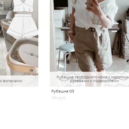
Рубашка свободного кроя с коротки
 с воланами
рукавами с подворотами
Рубашка 03
150 pуб.