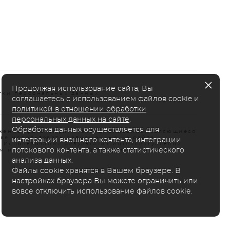
Продолжая использование сайта, Вы
тки персональных данных.
соглашаетесь с использованием файлов cookie и
политикой в отношении обработки
персональных данных на сайте
.
Обработка данных осуществляется для
жения, фотографии, тексты, описания, являющиеся
аве использовать размещенные на сайте
интеграции внешнего контента, интеграции
. Использование результатов интеллектуальной
потокового контента, а также статистического
м и влечет ответственность, установленную
анализа данных.
Файлы cookie хранятся в Вашем браузере. В
настройках браузера Вы можете ограничить или
вовсе отключить использование файлов cookie.