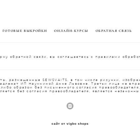
ГОТОВЫЕ ВЫКРОЙКИ
ОНЛАЙН-КУРСЫ
ОБРАТНАЯ СВЯЗЬ
рму обратной связи, вы соглашаетесь с правилами обрабо
ты, размещенные SEWSVAITS, в том числе рисунки, изобра
надлежат ИП Наумкиной Анне Львовне. Третьи лица не впр
-либо образом без письменного согласия правообладателя
ляется без согласия правообладателя, является незаконны
сайт от vigbo shops