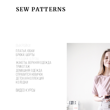
SEW PATTERNS
SEW PATTERNS
Выкройки
Платья, юбки
Брюки, шорты
Рубашки, блузы
Жакеты, верхняя одежда
Трикотаж
Домашняя одежда
Справится новичок
Детская коллекция
Колодки
Видео курсы