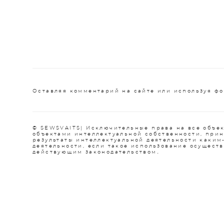
Оставляя комментарий на сайте или используя фо
© SEWSVAITS| Исключительные права на все объек
объектами интеллектуальной собственности, при
результаты интеллектуальной деятельности каким
деятельности, если такое использование осуществ
.
действующим законодательством