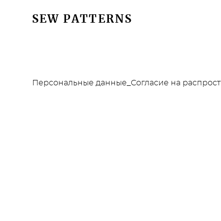
SEW PATTERNS
SEW PATTERNS
Персональные данные_Согласие на распростр