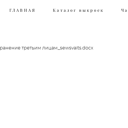
ГЛАВНАЯ
ГЛАВНАЯ
Каталог выкроек
Каталог выкроек
Ча
Ча
анение третьим лицам_sewsvaits.docx