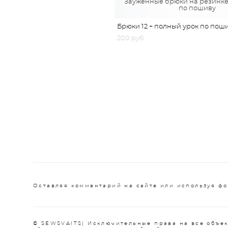
Зауженные брюки на резинке
по пошиву
Брюки 12 + полный урок по пош
200 pуб.
Оставляя комментарий на сайте или используя фо
© SEWSVAITS| Исключительные права на все объек