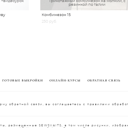
 +видеоурок
Трикотажный комбинезон на молнии, с
резинкой по талии
иву
Комбинезон 15
250 pуб.
ГОТОВЫЕ ВЫКРОЙКИ
ОНЛАЙН-КУРСЫ
ОБРАТНАЯ СВЯЗЬ
рму обратной связи, вы соглашаетесь с правилами обрабо
ты, размещенные SEWSVAITS, в том числе рисунки, изобра