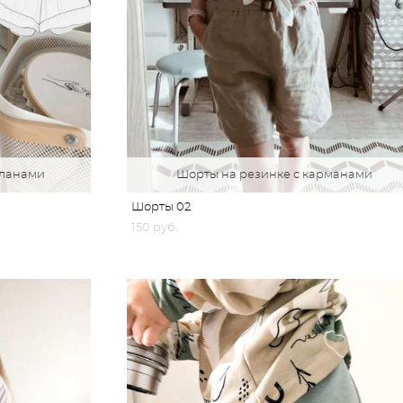
оланами
Шорты на резинке с карманами
Шорты 02
150 pуб.