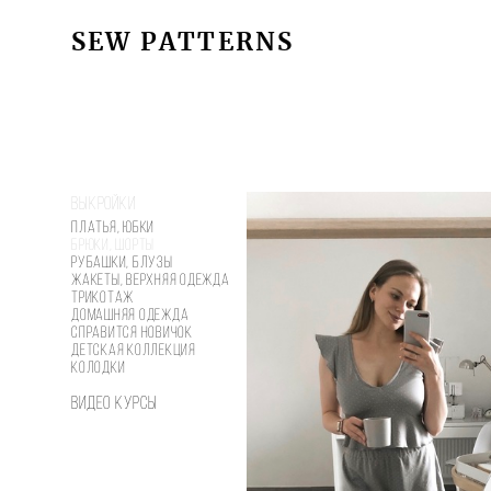
SEW PATTERNS
SEW PATTERNS
Выкройки
Платья, юбки
Брюки, шорты
Рубашки, блузы
Жакеты, верхняя одежда
Трикотаж
Домашняя одежда
Справится новичок
Детская коллекция
Колодки
Видео курсы