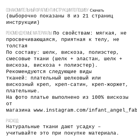
Ознакомительный фрагмент инструкции по пошиву
Скачать
(выборочно показаны 8 из 21 страниц
инструкции)
Рекомендуемые материалы:
По свойствам: мягкая, не
просвечивающаяся, приятная к телу, не
толстая
По составу: шелк, вискоза, полиэстер,
смесовые ткани (шелк + эластан, шелк +
вискоза, вискоза + полиэстер).
Рекомендуются следующие виды
тканей: плательный шелковый или
вискозный креп, креп-сатин, креп-жоржет,
плательные.
На фото платье выполнено из 100% вискозы
от
магазина www.instagram.com/infant_angel_fa
Расход:
Натуральные ткани дают усадку –
учитывайте это при покупке материала.