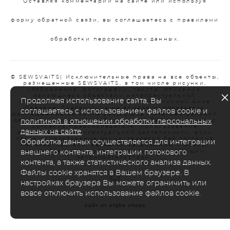
Оставляя комментарий на сайте или используя
форму обратной связи, вы соглашаетесь с правилами
обработки персональных данных.
© SEWSVAITS| Исключительные права на все объекты,
размещенные SEWSVAITS, в том числе рисунки,
изображения, фотографии, тексты, описания,
являющиеся объектами интеллектуальной
Продолжая использование сайта, Вы
собственности, принадлежат ИП Наумкиной Анне
Львовне. Третьи лица не вправе использовать
соглашаетесь с использованием файлов cookie и
размещенные на сайте результаты интеллектуальной
деятельности каким-либо образом без письменного
политикой в отношении обработки персональных
согласия правообладателя. Использование
данных на сайте
.
результатов интеллектуальной деятельности, если
такое использование осуществляется без согласия
Обработка данных осуществляется для интеграции
правообладателя, является незаконным и влечет
ответственность, установленную действующим
внешнего контента, интеграции потокового
.
законодательством
контента, а также статистического анализа данных.
Файлы cookie хранятся в Вашем браузере. В
настройках браузера Вы можете ограничить или
вовсе отключить использование файлов cookie.
сайт от vigbo shops