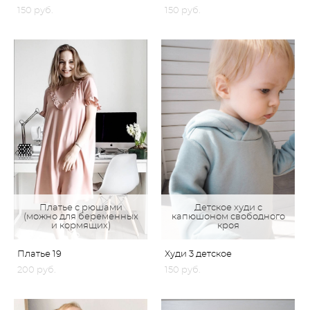
150 pуб.
150 pуб.
Платье с рюшами
Детское худи с
(можно для беременных
капюшоном свободного
и кормящих)
кроя
Платье 19
Худи 3 детское
200 pуб.
150 pуб.