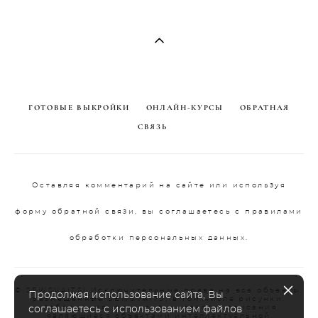
ГОТОВЫЕ ВЫКРОЙКИ
ОНЛАЙН-КУРСЫ
ОБРАТНАЯ
СВЯЗЬ
Оставляя комментарий на сайте или используя
форму обратной связи, вы соглашаетесь с правилами
обработки персональных данных.
© SEWSVAITS| Исключительные права на все объекты,
Продолжая использование сайта, Вы
размещенные SEWSVAITS, в том числе рисунки,
изображения, фотографии, тексты, описания,
соглашаетесь с использованием файлов
являющиеся объектами интеллектуальной