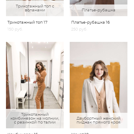
Трикотажный топ с
воланами
Платье-рубашка
Трикотажный топ 17
Платье-рубашка 16
150 pуб.
250 pуб.
Трикотажный
комбинезон на молнии,
Двубортный женский
с резинкой по талии
пиджак прямого кроя