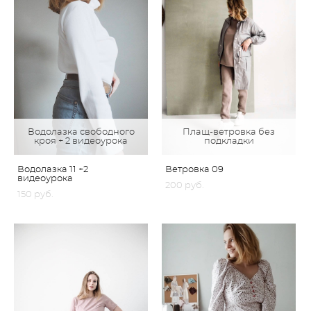
Водолазка свободного
Плащ-ветровка без
кроя + 2 видеоурока
подкладки
Водолазка 11 +2
Ветровка 09
видеоурока
200 pуб.
150 pуб.