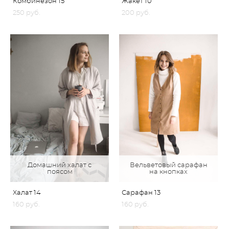
Комбинезон 15
Жакет 10
250 pуб.
200 pуб.
Домашний халат с
Вельветовый сарафан
поясом
на кнопках
Халат 14
Сарафан 13
160 pуб.
160 pуб.