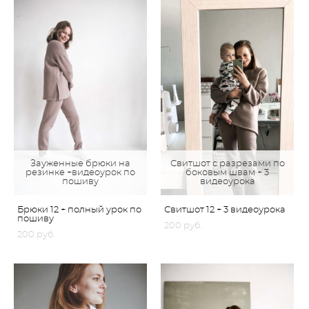
Зауженные брюки на
Свитшот с разрезами по
резинке +видеоурок по
боковым швам + 3
пошиву
видеоурока
Брюки 12 + полный урок по
Свитшот 12 + 3 видеоурока
пошиву
200 pуб.
200 pуб.