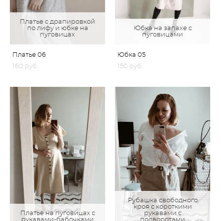
Платье с драпировкой
по лифу и юбке на
Юбка на запахе с
пуговицах
пуговицами
Платье 06
Юбка 05
160 pуб.
150 pуб.
Рубашка свободного
кроя с короткими
Платье на пуговицах с
рукавами с
рукавами-бабочками
подворотами