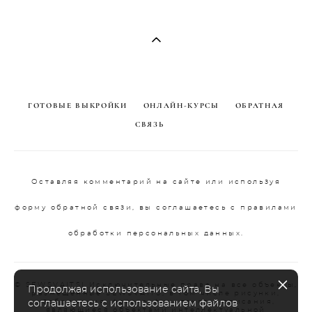
ГОТОВЫЕ ВЫКРОЙКИ
ОНЛАЙН-КУРСЫ
ОБРАТНАЯ
СВЯЗЬ
Оставляя комментарий на сайте или используя
форму обратной связи, вы соглашаетесь с правилами
обработки персональных данных.
© SEWSVAITS| Исключительные права на все объекты,
Продолжая использование сайта, Вы
размещенные SEWSVAITS, в том числе рисунки,
изображения, фотографии, тексты, описания,
соглашаетесь с использованием файлов
являющиеся объектами интеллектуальной