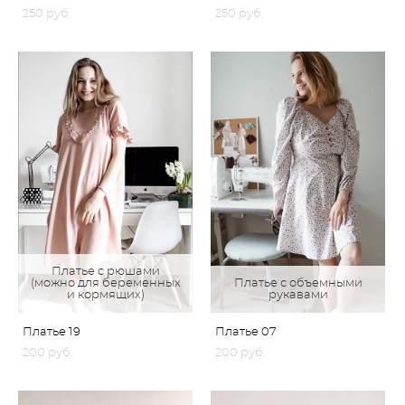
250 pуб.
250 pуб.
Платье с рюшами
(можно для беременных
Платье с объемными
и кормящих)
рукавами
Платье 19
Платье 07
200 pуб.
200 pуб.