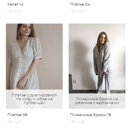
Халат 14
Платье 04
160 pуб.
160 pуб.
Платье с драпировкой
по лифу и юбке на
Пижамные брюки на
пуговицах
резинке с карманами
Платье 06
Пижамные брюки 18
160 pуб.
150 pуб.