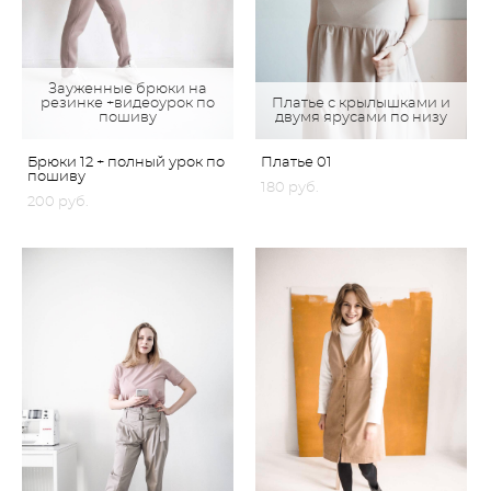
Зауженные брюки на
резинке +видеоурок по
Платье с крылышками и
пошиву
двумя ярусами по низу
Брюки 12 + полный урок по
Платье 01
пошиву
180 pуб.
200 pуб.