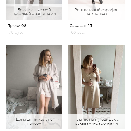
Брюки с высокой
Вельветовый сарафан
посадкой с защипами
на кнопках
Брюки 08
Сарафан 13
170 pуб.
160 pуб.
Домашний халат с
Платье на пуговицах с
поясом
рукавами-бабочками