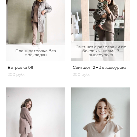
Свитшот с разрезами по
Плащ-ветровка без
боковым швам + 3
подкладки
видеоурока
Ветровка 09
Свитшот 12 + 3 видеоурока
200 pуб.
200 pуб.