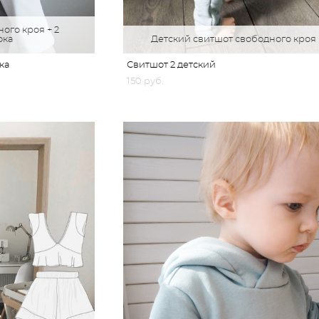
ого кроя + 2
ока
Детский свитшот свободного кроя
ка
Свитшот 2 детский
150 pуб.