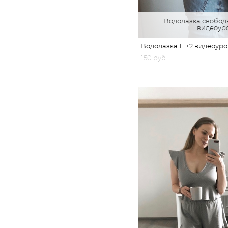
Водолазка свободн
видеоур
Водолазка 11 +2 видеоуро
150 pуб.