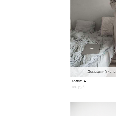
Домашний халат
Халат 14
160 pуб.