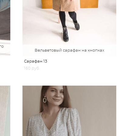
го
Вельветовый сарафан на кнопках
Сарафан 13
160 pуб.