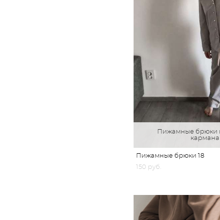
Пижамные брюки н
карман
Пижамные брюки 18
150 pуб.