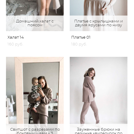
Домашний халат с
Платье с крылышками и
поясом
двумя ярусами по низу
Халат 14
Платье 01
160 pуб.
180 pуб.
Свитшот с разрезами по
Зауженные брюки на
боковым швам + 3
резинке +видеоурок по