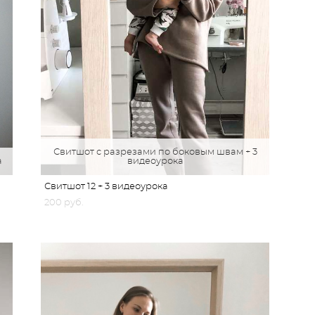
Свитшот с разрезами по боковым швам + 3
а
видеоурока
Свитшот 12 + 3 видеоурока
200 pуб.