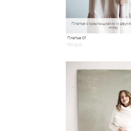
Платье с крылышками и двум
низу
Платье 01
180 pуб.