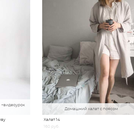
 +видеоурок
Домашний халат с поясом
иву
Халат 14
160 pуб.