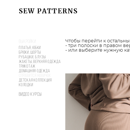
SEW PATTERNS
SEW PATTERNS
Выкройки
Чтобы перейти к остальны
- три полоски в правом в
Платья, юбки
- или выберите нужную ка
Брюки, шорты
Рубашки, блузы
Жакеты, верхняя одежда
Трикотаж
Домашняя одежда
Справится новичок
Детская коллекция
Колодки
Видео курсы