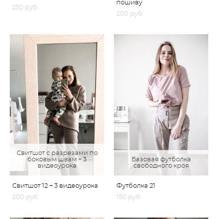
пошиву
250 pуб.
200 pуб.
Свитшот с разрезами по
боковым швам + 3
Базовая футболка
видеоурока
свободного кроя
Свитшот 12 + 3 видеоурока
Футболка 21
200 pуб.
150 pуб.