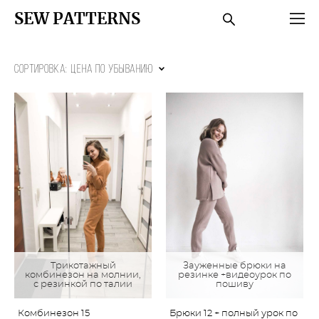
SEW PATTERNS
Сортировка:
цена по убыванию
Трикотажный
Зауженные брюки на
комбинезон на молнии,
резинке +видеоурок по
с резинкой по талии
пошиву
Комбинезон 15
Брюки 12 + полный урок по