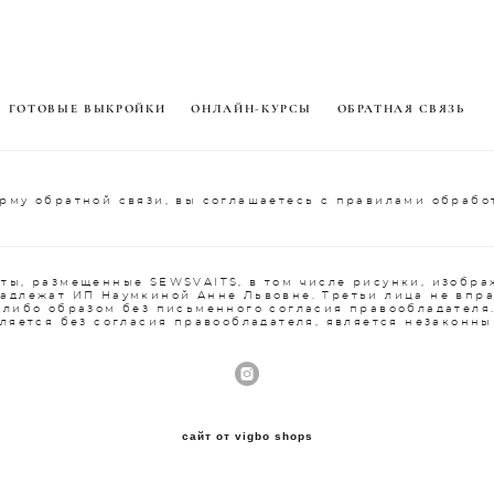
ГОТОВЫЕ ВЫКРОЙКИ
ОНЛАЙН-КУРСЫ
ОБРАТНАЯ СВЯЗЬ
рму обратной связи, вы соглашаетесь с правилами обрабо
ты, размещенные SEWSVAITS, в том числе рисунки, изобра
надлежат ИП Наумкиной Анне Львовне. Третьи лица не впр
-либо образом без письменного согласия правообладателя
ляется без согласия правообладателя, является незаконны
сайт от vigbo shops