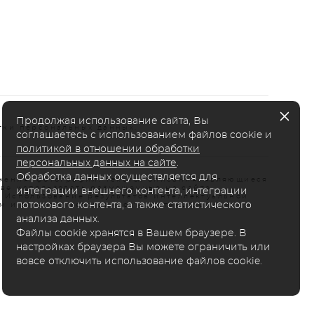
Продолжая использование сайта, Вы
тки персональных данных.
соглашаетесь с использованием файлов cookie и
политикой в отношении обработки
персональных данных на сайте
.
Обработка данных осуществляется для
жения, фотографии, тексты, описания, являющиеся
аве использовать размещенные на сайте
интеграции внешнего контента, интеграции
. Использование результатов интеллектуальной
потокового контента, а также статистического
м и влечет ответственность, установленную
анализа данных.
Файлы cookie хранятся в Вашем браузере. В
настройках браузера Вы можете ограничить или
вовсе отключить использование файлов cookie.