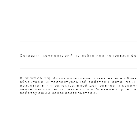
Оставляя комментарий на сайте или используя фо
© SEWSVAITS| Исключительные права на все объек
объектами интеллектуальной собственности, при
результаты интеллектуальной деятельности каким
деятельности, если такое использование осуществ
.
действующим законодательством