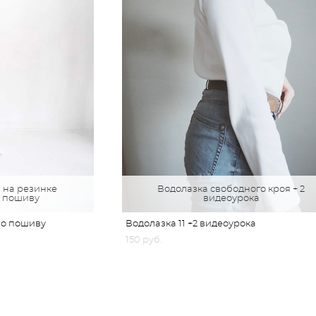
 на резинке
Водолазка свободного кроя + 2
о пошиву
видеоурока
по пошиву
Водолазка 11 +2 видеоурока
150 pуб.