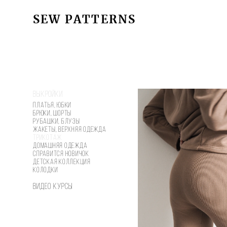
SEW PATTERNS
SEW PATTERNS
Выкройки
Платья, юбки
Брюки, шорты
Рубашки, блузы
Жакеты, верхняя одежда
Трикотаж
Домашняя одежда
Справится новичок
Детская коллекция
Колодки
Видео курсы