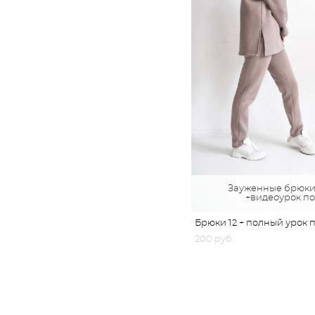
Зауженные брюки
+видеоурок п
Брюки 12 + полный урок 
200 pуб.