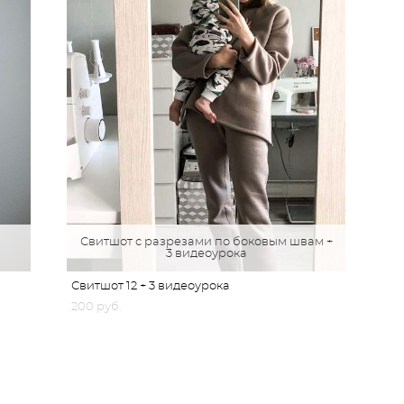
Свитшот с разрезами по боковым швам +
3 видеоурока
Свитшот 12 + 3 видеоурока
200 pуб.